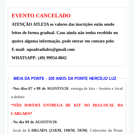
EVENTO CANCELADO
ATENÇÃO ATLETA os valores das inscrições estão sendo
feitos de forma gradual. Caso ainda não tenha recebido ou
queira alguma informação, pode entrar em contato pelo:
E-mail: squadradialex@gmail.com
WHATSAPP: (49) 99954-8042
MEIA DA PONTE - 100 ANOS DA PONTE HERCÍLIO LUZ
-
Nos dias 07 e 08 de AGOSTO/26
: entrega de kits – horário e local
a definir
*NÃO HAVERÁ ENTREGA DE KIT NO DIA/LOCAL DA
LARGADA*
- No dia 09 de AGOSTO/26
:
local da
LARGADA (21KM, 10KM, 5KM)
:
Cabeceira da Ponte