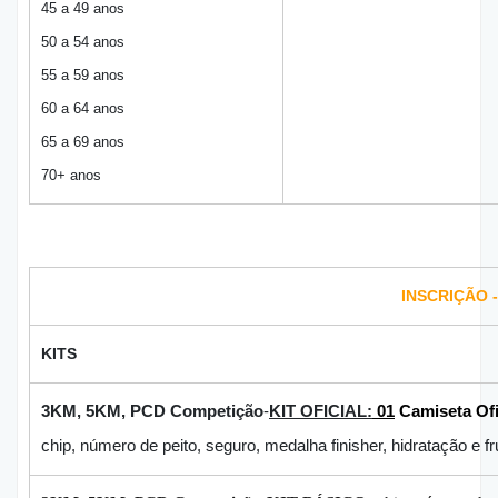
45 a 49 anos
50 a 54 anos
55 a 59 anos
60 a 64 anos
65
a 69 anos
70+ anos
INSCRIÇÃO 
KITS
3KM, 5KM, PCD Competição
-
KIT OFICIAL:
01
Camiseta Ofi
chip, número de peito, seguro, medalha finisher, hidratação e fr