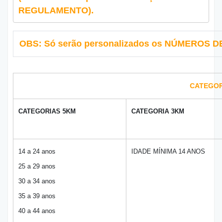
REGULAMENTO).
OBS:
Só serão personalizados os NÚMEROS DE P
CATEGOR
CATEGORIAS 5KM
CATEGORIA 3KM
14 a 24 anos
IDADE MÍNIMA 14 ANOS
25 a 29 anos
30 a 34 anos
35 a 39 anos
40 a 44 anos