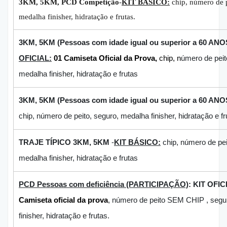
3KM, 5KM, PCD Competição
-
KIT BÁSICO:
chip, número de p
medalha finisher, hidratação e frutas.
3KM, 5KM (Pessoas com idade igual ou superior a 60 ANO
OFICIAL:
01 Camiseta Oficial da Prova,
chip, n
úmero de peit
medalha finisher, hidratação e frutas
3KM, 5KM (Pessoas com idade igual ou superior a 60 ANO
chip, número de peito, seguro, medalha finisher, hidratação e fr
TRAJE TÍPICO 3KM, 5KM
-
KIT BÁSICO:
chip, número de pei
medalha finisher, hidratação e frutas
PCD Pessoas com deficiência (PARTICIPAÇÃO)
: KIT OFIC
Camiseta
oficial da prova
, número de peito SEM CHIP , segu
finisher, hidratação e frutas.