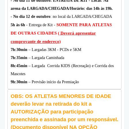
- No dia 11 de outubro: ENTREGA DE KIT - Local: Na
arena da LARGADA/CHEGADA/Horário: das 14h às 19h.
- No dia 12 de outubro
: no local da LARGADA/CHEGADA
SOMENTE PARA ATLETAS
5h às 6h
- Entrega de Kit -
DE OUTRAS CIDADES
( Deverá apresentar
comprovante de endereço)
7h:30min
– Largadas 3KM - PCDs e 5KM
7h:35min
– Largada Caminhada
8h:45min
– Largada Corrida KIDS (Recreação) e Corrida dos
Mascotes
9h:30min
– Previsão início da Premiação
OBS: OS ATLETAS MENORES DE IDADE
deverão levar na retirada do kit a
AUTORIZAÇÃO para participação
preenchida e assinada por um responsável.
(Documento disponível NA OPÇÃO